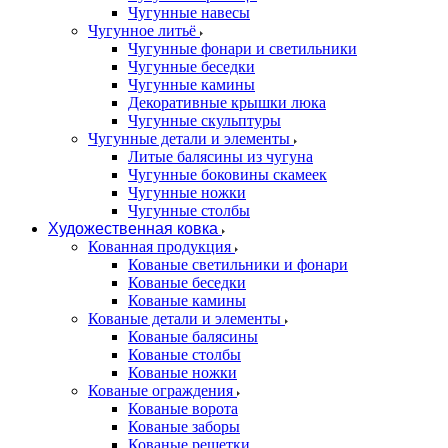
Чугунные навесы
Чугунное литьё
Чугунные фонари и светильники
Чугунные беседки
Чугунные камины
Декоративные крышки люка
Чугунные скульптуры
Чугунные детали и элементы
Литые балясины из чугуна
Чугунные боковины скамеек
Чугунные ножки
Чугунные столбы
Художественная ковка
Кованная продукция
Кованые светильники и фонари
Кованые беседки
Кованые камины
Кованые детали и элементы
Кованые балясины
Кованые столбы
Кованые ножки
Кованые ограждения
Кованые ворота
Кованые заборы
Кованые решетки