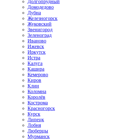
Долгопрудный
Домодедово
Дубна
Железногорск
Жуковский
Звенигород
Зеленоград
Иваново
Ижевск
Иркутск
Истра
Калуга
Кашира
Кемерово
Киров
Клин
Коломна
Королёв
Кострома
Красногорск
Курск
Липецк
Лобня
Люберцы
Мурманск