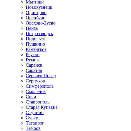
Мытищи
Новокузнецк
Одинцово
Оренбург
Орехово-Зуево
Пенза
Петрозаводск
Подольск
Пушкино
Раменское
Реутов
Рязань
Саранск
Саратов
Сергиев Посад
Серпухов
Симферополь
Смоленск
Сочи
Ставрополь
Старая Купавна
Ступино
Сургут
Таганрог
Тамбов