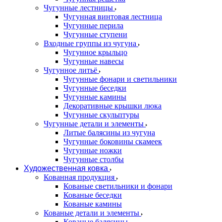
Чугунные лестницы
Чугунная винтовая лестница
Чугунные перила
Чугунные ступени
Входные группы из чугуна
Чугунное крыльцо
Чугунные навесы
Чугунное литьё
Чугунные фонари и светильники
Чугунные беседки
Чугунные камины
Декоративные крышки люка
Чугунные скульптуры
Чугунные детали и элементы
Литые балясины из чугуна
Чугунные боковины скамеек
Чугунные ножки
Чугунные столбы
Художественная ковка
Кованная продукция
Кованые светильники и фонари
Кованые беседки
Кованые камины
Кованые детали и элементы
Кованые балясины