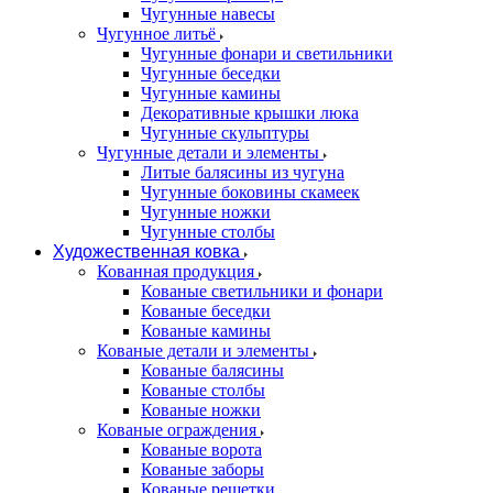
Чугунные навесы
Чугунное литьё
Чугунные фонари и светильники
Чугунные беседки
Чугунные камины
Декоративные крышки люка
Чугунные скульптуры
Чугунные детали и элементы
Литые балясины из чугуна
Чугунные боковины скамеек
Чугунные ножки
Чугунные столбы
Художественная ковка
Кованная продукция
Кованые светильники и фонари
Кованые беседки
Кованые камины
Кованые детали и элементы
Кованые балясины
Кованые столбы
Кованые ножки
Кованые ограждения
Кованые ворота
Кованые заборы
Кованые решетки