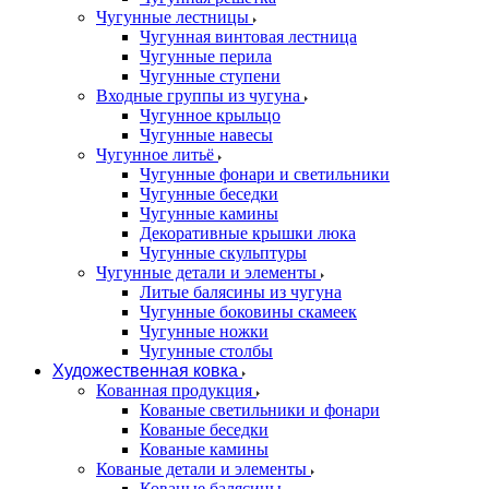
Чугунные лестницы
Чугунная винтовая лестница
Чугунные перила
Чугунные ступени
Входные группы из чугуна
Чугунное крыльцо
Чугунные навесы
Чугунное литьё
Чугунные фонари и светильники
Чугунные беседки
Чугунные камины
Декоративные крышки люка
Чугунные скульптуры
Чугунные детали и элементы
Литые балясины из чугуна
Чугунные боковины скамеек
Чугунные ножки
Чугунные столбы
Художественная ковка
Кованная продукция
Кованые светильники и фонари
Кованые беседки
Кованые камины
Кованые детали и элементы
Кованые балясины